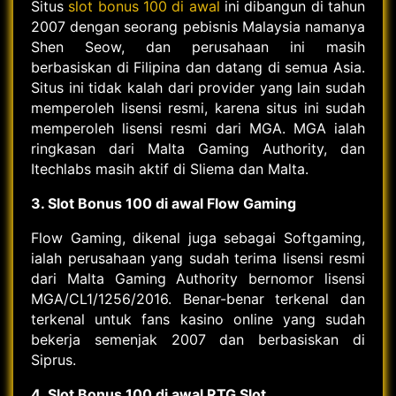
Situs
slot bonus 100 di awal
ini dibangun di tahun
2007 dengan seorang pebisnis Malaysia namanya
Shen Seow, dan perusahaan ini masih
berbasiskan di Filipina dan datang di semua Asia.
Situs ini tidak kalah dari provider yang lain sudah
memperoleh lisensi resmi, karena situs ini sudah
memperoleh lisensi resmi dari MGA. MGA ialah
ringkasan dari Malta Gaming Authority, dan
Itechlabs masih aktif di Sliema dan Malta.
3. Slot Bonus 100 di awal Flow Gaming
Flow Gaming, dikenal juga sebagai Softgaming,
ialah perusahaan yang sudah terima lisensi resmi
dari Malta Gaming Authority bernomor lisensi
MGA/CL1/1256/2016. Benar-benar terkenal dan
terkenal untuk fans kasino online yang sudah
bekerja semenjak 2007 dan berbasiskan di
Siprus.
4. Slot Bonus 100 di awal RTG Slot