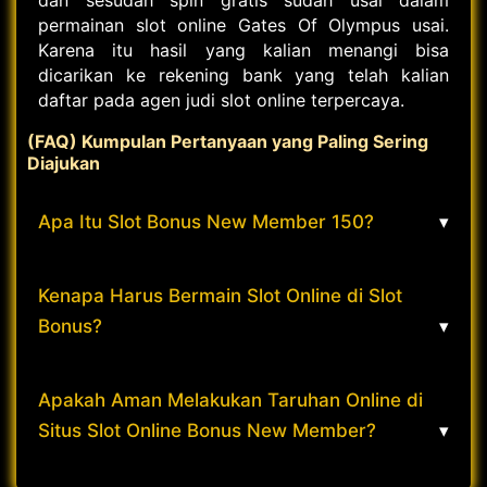
permainan slot online Gates Of Olympus usai.
Karena itu hasil yang kalian menangi bisa
dicarikan ke rekening bank yang telah kalian
daftar pada agen judi slot online terpercaya.
(FAQ) Kumpulan Pertanyaan yang Paling Sering
Diajukan
Apa Itu Slot Bonus New Member 150?
▾
Kenapa Harus Bermain Slot Online di Slot
Bonus?
▾
Apakah Aman Melakukan Taruhan Online di
Situs Slot Online Bonus New Member?
▾