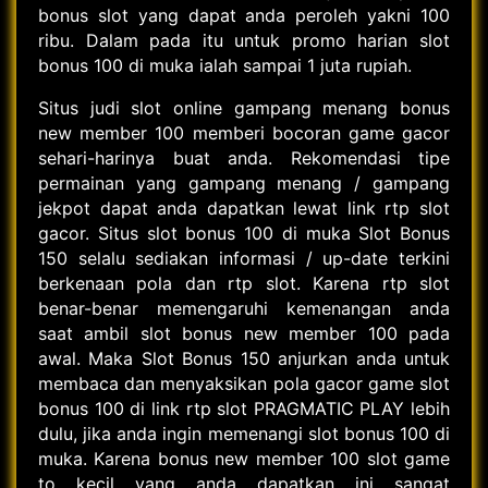
bonus slot yang dapat anda peroleh yakni 100
ribu. Dalam pada itu untuk promo harian slot
bonus 100 di muka ialah sampai 1 juta rupiah.
Situs judi slot online gampang menang bonus
new member 100 memberi bocoran game gacor
sehari-harinya buat anda. Rekomendasi tipe
permainan yang gampang menang / gampang
jekpot dapat anda dapatkan lewat link rtp slot
gacor. Situs slot bonus 100 di muka Slot Bonus
150 selalu sediakan informasi / up-date terkini
berkenaan pola dan rtp slot. Karena rtp slot
benar-benar memengaruhi kemenangan anda
saat ambil slot bonus new member 100 pada
awal. Maka Slot Bonus 150 anjurkan anda untuk
membaca dan menyaksikan pola gacor game slot
bonus 100 di link rtp slot PRAGMATIC PLAY lebih
dulu, jika anda ingin memenangi slot bonus 100 di
muka. Karena bonus new member 100 slot game
to kecil yang anda dapatkan ini sangat