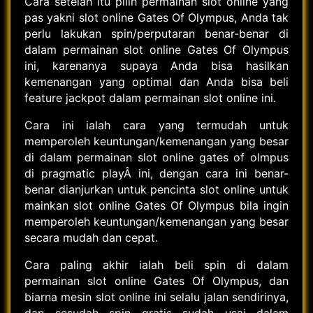
Cara setelah itu pilih permainan slot online yang
pas yakni slot online Gates Of Olympus, Anda tak
perlu lakukan spin/perputaran benar-benar di
dalam permainan slot online Gates Of Olympus
ini, karenanya supaya Anda bisa hasilkan
kemenangan yang optimal dan Anda bisa beli
feature jackpot dalam permainan slot online ini.
Cara ini ialah cara yang termudah untuk
memperoleh keuntungan/kemenangan yang besar
di dalam permainan slot online gates of olmpus
di pragmatic playÂ ini, dengan cara ini benar-
benar dianjurkan untuk pencinta slot online untuk
mainkan slot online Gates Of Olympus bila ingin
memperoleh keuntungan/kemenangan yang besar
secara mudah dan cepat.
Cara paling akhir ialah beli spin di dalam
permainan slot online Gates Of Olympus, dan
biarna mesin slot online ini selalu jalan sendirinya,
dan sesudah spin gratis sudah usai dalam