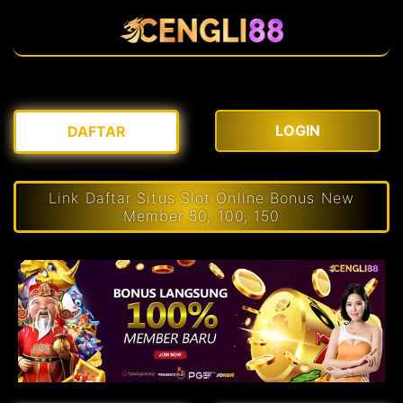
LOGIN
DAFTAR
Link Daftar Situs Slot Online Bonus New
Member 50, 100, 150