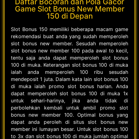
Daftar Bocoran dan Pola Gacor
Game Slot Bonus New Member
150 di Depan
Slot Bonus 150 memiliki beberapa macam game
rekomendasi buat anda yang sudah memperoleh
slot bonus new member. Sesudah memperoleh
slot bonus new member 100 pada awal to kecil,
tentu saja anda dapat memperoleh slot bonus
100 di muka. Keterangan slot bonus 100 di muka
ialah anda memperoleh 100 ribu sesudah
mendeposit 1 juta. Dalam kata lain slot bonus 100
di muka ialah promo slot bonus harian. Anda
dapat memperoleh slot bonus 100 di muka 1x
untuk sehari-harinya, jika anda tidak di
perbolehkan kembali untuk ambil promo slot
bonus new member 100. Optimal bonus yang
dapat anda peroleh di situs slot bonus new
member ini lumayan besar. Untuk slot bonus 100
to 3x dan slot bonus 100 di muka jumlah optimal