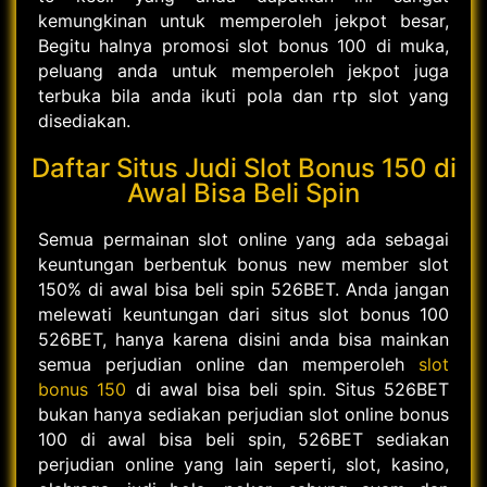
kemungkinan untuk memperoleh jekpot besar,
Begitu halnya promosi slot bonus 100 di muka,
peluang anda untuk memperoleh jekpot juga
terbuka bila anda ikuti pola dan rtp slot yang
disediakan.
Daftar Situs Judi Slot Bonus 150 di
Awal Bisa Beli Spin
Semua permainan slot online yang ada sebagai
keuntungan berbentuk bonus new member slot
150% di awal bisa beli spin 526BET. Anda jangan
melewati keuntungan dari situs slot bonus 100
526BET, hanya karena disini anda bisa mainkan
semua perjudian online dan memperoleh
slot
bonus 150
di awal bisa beli spin. Situs 526BET
bukan hanya sediakan perjudian slot online bonus
100 di awal bisa beli spin, 526BET sediakan
perjudian online yang lain seperti, slot, kasino,