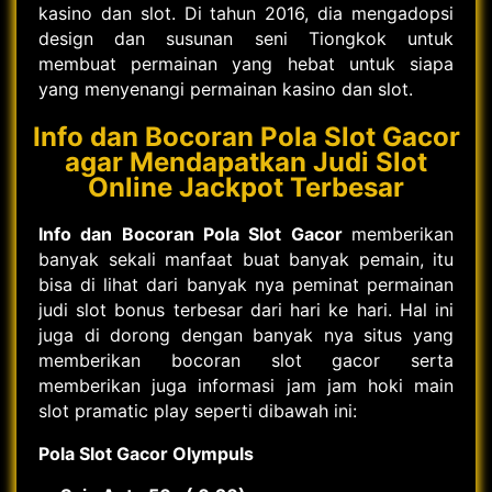
kasino dan slot. Di tahun 2016, dia mengadopsi
design dan susunan seni Tiongkok untuk
membuat permainan yang hebat untuk siapa
yang menyenangi permainan kasino dan slot.
Info dan Bocoran Pola Slot Gacor
agar Mendapatkan Judi Slot
Online Jackpot Terbesar
Info dan Bocoran Pola Slot Gacor
memberikan
banyak sekali manfaat buat banyak pemain, itu
bisa di lihat dari banyak nya peminat permainan
judi slot bonus terbesar dari hari ke hari. Hal ini
juga di dorong dengan banyak nya situs yang
memberikan bocoran slot gacor serta
memberikan juga informasi jam jam hoki main
slot pramatic play seperti dibawah ini:
Pola Slot Gacor Olympuls